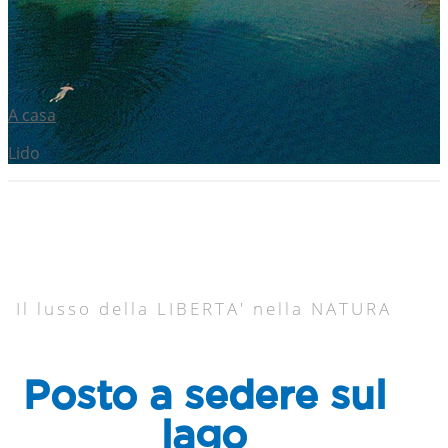
A casa
Lido
Il lusso della LIBERTA' nella NATURA
Posto a sedere sul
lago