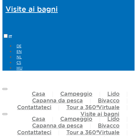
Visite ai
bagni
IT
DE
EN
NL
CS
HU
Casa
Campeggio
Lido
Capanna da pesca
Bivacco
Contattateci
Tour
a
360°Virtuale
Visite ai
bagni
Casa
Campeggio
Lido
Capanna da pesca
Bivacco
Contattateci
Tour
a
360°Virtuale