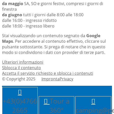
da maggio
SA, SO e giorni festivi, compresi i giorni di
finestra
da giugno
tutti i giorni dalle 8:00 alle 18:00
dalle 16:00 - ingresso ridotto
dalle 18:00 - ingresso libero
Stai visualizzando un contenuto segnato da
Google
Maps
. Per accedere al contenuto effettivo, cliccare sul
pulsante sottostante. Si prega di notare che in questo
modo si condividono i dati con provider di terze parti.
Ulteriori informazioni
Sblocca il contenuto
Accetta il servizio richiesto e sblocca i contenuti
© Copyright 2025
ImprontaPrivacy
+43(0)4766
Tour a
2665
360°
camping@pe