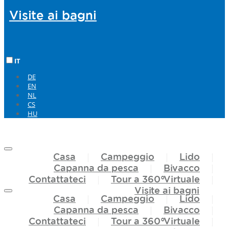
Visite ai
bagni
IT
DE
EN
NL
CS
HU
Casa
Campeggio
Lido
Capanna da pesca
Bivacco
Contattateci
Tour
a
360°Virtuale
Visite ai
bagni
Casa
Campeggio
Lido
Capanna da pesca
Bivacco
Contattateci
Tour
a
360°Virtuale