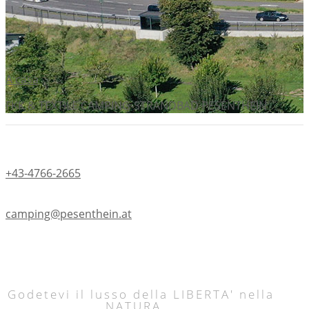
A casa
FKK & TEXTILE CAMPING-STRANDBAD PESENTHEIN
+43-4766-2665
camping@pesenthein.at
Godetevi il lusso della LIBERTA' nella
NATURA...