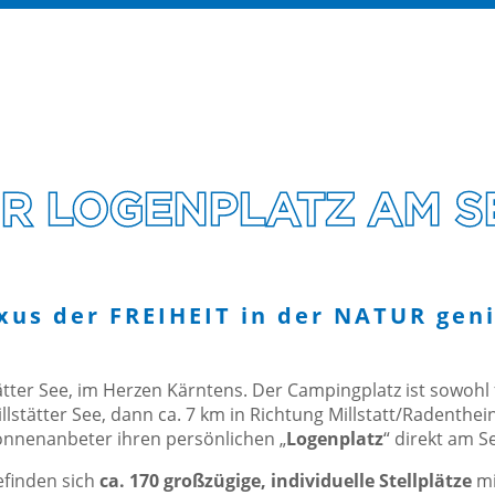
HR LOGENPLATZ AM S
xus der FREIHEIT in der NATUR geni
stätter See, im Herzen Kärntens. Der Campingplatz ist sowo
stätter See, dann ca. 7 km in Richtung Millstatt/Radenthei
onnenanbeter ihren persönlichen „
Logenplatz
“ direkt am S
finden sich
ca. 170 großzügige, individuelle Stellplätze
mi