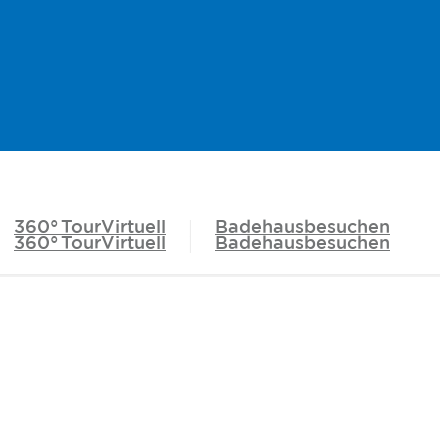
360° Tour
Virtuell
Badehaus
besuchen
360° Tour
Virtuell
Badehaus
besuchen