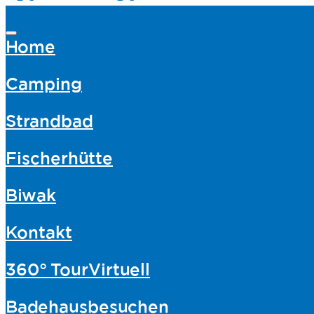
Home
Camping
Strandbad
Fischerhütte
Biwak
Kontakt
360° Tour
Virtuell
Badehaus
besuchen