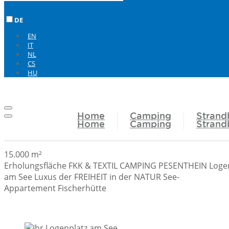
DE
EN
IT
NL
CS
HU
Home
Camping
Strand
Home
Camping
Strand
15.000 m²
Erholungsfläche
FKK & TEXTIL CAMPING PESENTHEIN
Loge
am See
Luxus der FREIHEIT in der NATUR
See-
Appartement
Fischerhütte